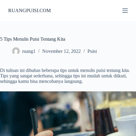
S
RUANGPUISI.COM
k
i
p
t
o
c
5 Tips Menulis Puisi Tentang Kita
o
n
ruang1
November 12, 2022
Puisi
t
e
n
Di tulisan ini dibahas beberapa tips untuk menulis puisi tentang kita.
t
Tips yang sangat sederhana, sehingga tips ini mudah untuk diikuti,
sehingga kamu bisa mencobanya langsung.