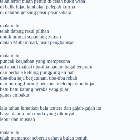
telah terbit bulan penuh di celah bukit wida
di balik hijau lambaian pelepah kurma
di dataran gersang pasir-pasir sahara
malam itu
telah datang rasul pilihan
untuk ummat sepanjang zaman
dialah Muhammad, rasul penghabisan
malam itu
puncak keajaiban yang mempesona
api abadi majusi tiba-tiba padam bagai tersiram
dan berhala keliling punggung ka’bah
tiba-tiba saja berjatuhan, tiba-tiba rebah
dan burung-burung bencana melemparkan hujan
batu-batu karang neraka yang pijar
ganas embakar
lalu tuhan lumatkan bala tentera dan gajah-gajah itu
bagai daun-daun muda yang dikunyah
lebur dan musnah
malam itu
telah memancar sebersit cahaya bulan penuh