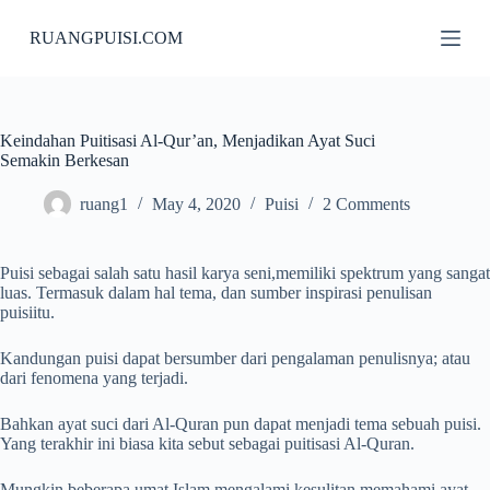
S
RUANGPUISI.COM
k
i
p
t
o
c
Keindahan Puitisasi Al-Qur’an, Menjadikan Ayat Suci
o
Semakin Berkesan
n
t
ruang1
May 4, 2020
Puisi
2 Comments
e
n
t
Puisi sebagai salah satu hasil karya seni,memiliki spektrum yang sangat
luas. Termasuk dalam hal tema, dan sumber inspirasi penulisan
puisiitu.
Kandungan puisi dapat bersumber dari pengalaman penulisnya; atau
dari fenomena yang terjadi.
Bahkan ayat suci dari Al-Quran pun dapat menjadi tema sebuah puisi.
Yang terakhir ini biasa kita sebut sebagai puitisasi Al-Quran.
Mungkin beberapa umat Islam mengalami kesulitan memahami ayat