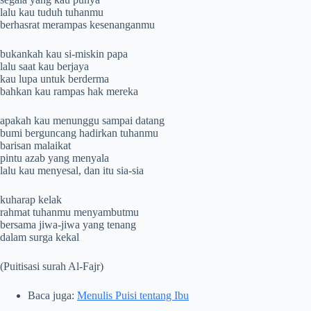
lalu kau tuduh tuhanmu
berhasrat merampas kesenanganmu
bukankah kau si-miskin papa
lalu saat kau berjaya
kau lupa untuk berderma
bahkan kau rampas hak mereka
apakah kau menunggu sampai datang
bumi berguncang hadirkan tuhanmu
barisan malaikat
pintu azab yang menyala
lalu kau menyesal, dan itu sia-sia
kuharap kelak
rahmat tuhanmu menyambutmu
bersama jiwa-jiwa yang tenang
dalam surga kekal
(Puitisasi surah Al-Fajr)
Baca juga:
Menulis Puisi tentang Ibu